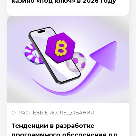
казино «под ключ» в 2026 году
ОТРАСЛЕВЫЕ ИССЛЕДОВАНИЯ
Тенденции в разработке
программного обеспечения для