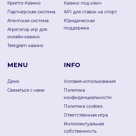
Крипто-Казино
Казино под ключ
Партнёрская система
API для ставок на спорт
Агентская система
Юридическая
поддержка
Агрегатор игр для
онлайн-казино
Telegram казино
MENU
INFO
Демо
Условия использования
Связаться с нами
Политика
конфиденциальности
Политика cookies
Ответственная игра
Интеллектуальная
собственность