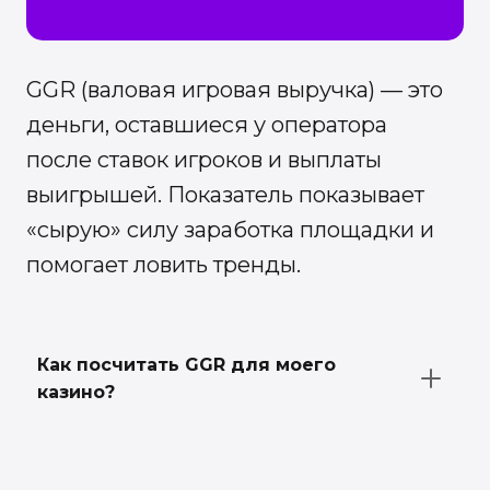
GGR (валовая игровая выручка) — это
деньги, оставшиеся у оператора
после ставок игроков и выплаты
выигрышей. Показатель показывает
«сырую» силу заработка площадки и
помогает ловить тренды.
Как посчитать GGR для моего
казино?