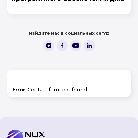
онлайн-казино 2026
Найдите нас в социальных сетях
СВЯЖИТЕСЬ С НАМИ
Error:
Contact form not found.