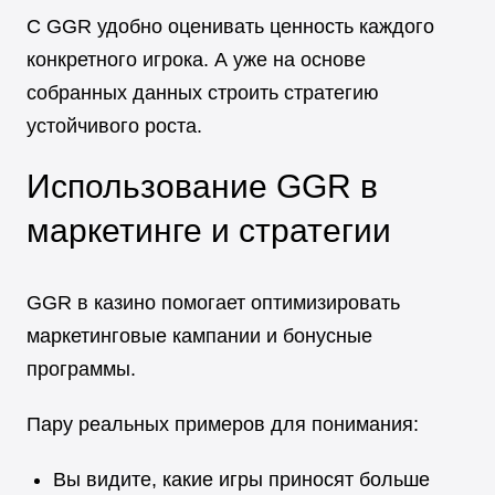
С GGR удобно оценивать ценность каждого
конкретного игрока. А уже на основе
собранных данных строить стратегию
устойчивого роста.
Использование GGR в
маркетинге и стратегии
GGR в казино
помогает оптимизировать
маркетинговые кампании и бонусные
программы.
Пару реальных примеров для понимания:
Вы видите, какие игры приносят больше