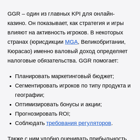
GGR – один из главных KPI для онлайн-
казино. Он показывает, как стратегия и игры
влияют на активность игроков. В некоторых
странах (юрисдикции
MGA
, Великобритании,
Кюрасао) именно валовый доход определяет
налоговые обязательства. GGR помогает:
Планировать маркетинговый бюджет;
Сегментировать игроков по типу продукта и
географии;
Оптимизировать бонусы и акции;
Прогнозировать ROI;
Соблюдать
требования регуляторов
.
Также с ним удобно оценивать прибыльность