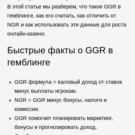
В этой статье мы разберем,
что такое GGR в
гемблинге
, как его считать, как отличить от
NGR и как использовать эти данные для роста
онлайн-казино.
Быстрые факты о GGR в
гемблинге
GGR формула
= валовый доход от ставок
минус выплаты игрокам.
NGR = GGR минус бонусы, налоги и
комиссии.
GGR помогает планировать маркетинг,
бонусы и прогнозировать доход.