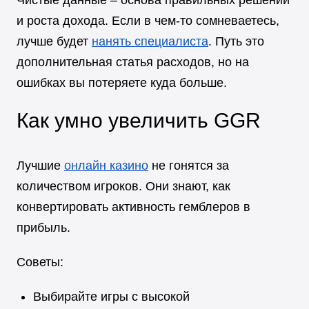
Чистые данные – основа правильных решений
и роста дохода. Если в чем-то сомневаетесь,
лучше будет
нанять специалиста
. Путь это
дополнительная статья расходов, но на
ошибках вы потеряете куда больше.
Как умно увеличить GGR
Лучшие
онлайн казино
не гонятся за
количеством игроков. Они знают, как
конвертировать активность гемблеров в
прибыль.
Советы:
Выбирайте игры с высокой