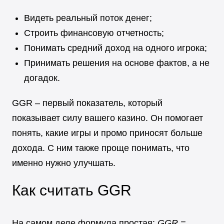
Видеть реальный поток денег;
Строить финансовую отчетность;
Понимать средний доход на одного игрока;
Принимать решения на основе фактов, а не
догадок.
GGR – первый показатель, который
показывает силу вашего казино. Он помогает
понять, какие игры и промо приносят больше
дохода. С ним также проще понимать, что
именно нужно улучшать.
Как считать GGR
На самом деле формула простая:
GGR =