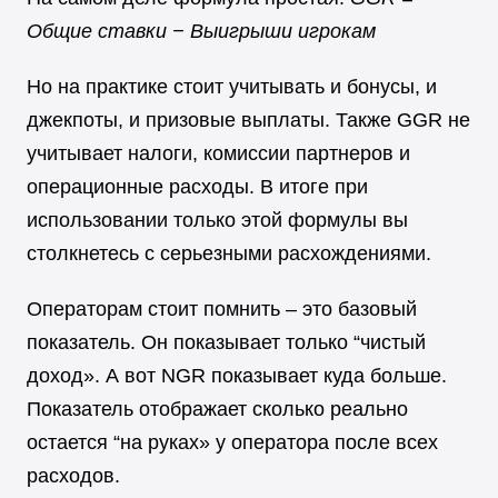
Общие ставки − Выигрыши игрокам
Но на практике стоит учитывать и бонусы, и
джекпоты, и призовые выплаты. Также GGR не
учитывает налоги, комиссии партнеров и
операционные расходы. В итоге при
использовании только этой формулы вы
столкнетесь с серьезными расхождениями.
Операторам стоит помнить – это базовый
показатель. Он показывает только “чистый
доход». А вот NGR показывает куда больше.
Показатель отображает сколько реально
остается “на руках» у оператора после всех
расходов.