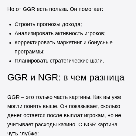
Но от GGR есть польза. Он помогает:
Строить прогнозы дохода;
Анализировать активность игроков;
Корректировать маркетинг и бонусные
программы;
Планировать стратегические шаги.
GGR и NGR: в чем разница
GGR – это только часть картины. Как вы уже
могли понять выше. Он показывает, сколько
денег остается после выплат игрокам, но не
учитывает расходы казино. С NGR картина
чуть глубже: