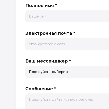
Полное имя
*
Электронная почта
*
Ваш мессенджер
*
Сообщение
*