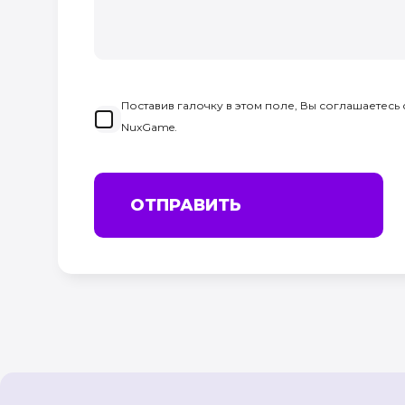
Поставив галочку в этом поле, Вы соглашаетесь
NuxGame.