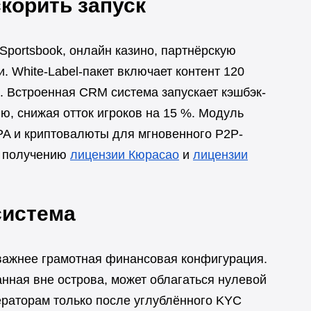
корить запуск
portsbook, онлайн казино, партнёрскую
. White-Label-пакет включает контент 120
. Встроенная CRM система запускает кэшбэк-
ию, снижая отток игроков на 15 %. Модуль
A и криптовалюты для мгновенного P2P-
о получению
лицензии Кюрасао
и
лицензии
система
 важнее грамотная финансовая конфигурация.
нная вне острова, может облагаться нулевой
ператорам только после углублённого KYC