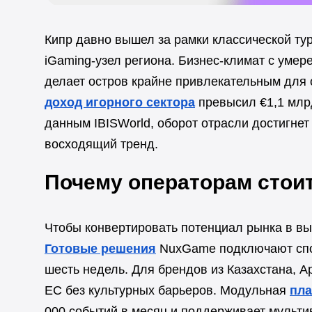
Кипр давно вышел за рамки классической тур
iGaming-узел региона. Бизнес-климат с умер
делает остров крайне привлекательным для о
доход игорного сектора
превысил €1,1 млрд
данным IBISWorld, оборот отрасли достигнет 
восходящий тренд.
Почему операторам стои
Чтобы конвертировать потенциал рынка в выр
Готовые решения
NuxGame подключают спор
шесть недель. Для брендов из Казахстана, А
ЕС без культурных барьеров. Модульная
пла
000 событий в месяц и поддерживает мульти