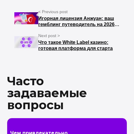
< Previous post
Игорная лицензия Анжуан: ваш
гемблинг путеводитель на 2026
год
Next post >
Что такое White Label казино:
готовая платформа для старта
Часто
задаваемые
вопросы
Чем привлекательно